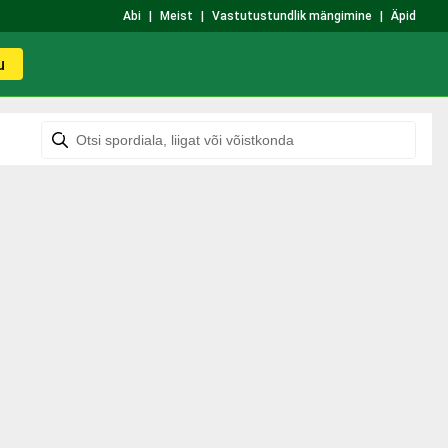
Abi
|
Meist
|
Vastutustundlik mängimine
|
Äpid
u