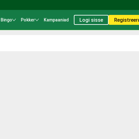
Logi sisse
Registreer
Bingo
Pokker
Kampaaniad