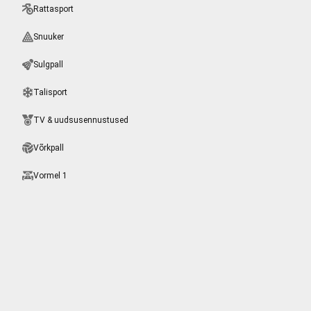
Rattasport
Snuuker
Sulgpall
Talisport
TV & uudsusennustused
Võrkpall
Vormel 1