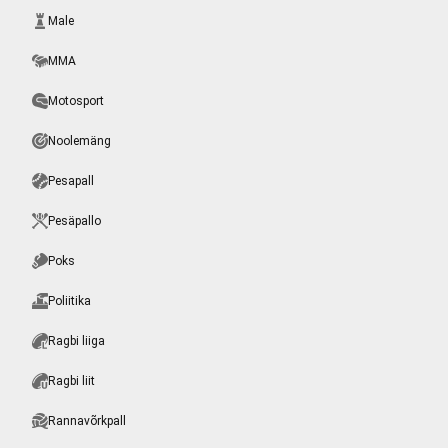
Male
MMA
Motosport
Noolemäng
Pesapall
Pesäpallo
Poks
Poliitika
Ragbi liiga
Ragbi liit
Rannavõrkpall