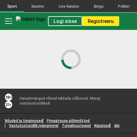
Sport
Kasiino
Live-kasiino
Bingo
Pokker
Logi sisse
Registreeru
Hasartmängud võivad tekitada sõltuvust. Mängi
vastutustundlikult.
Nõuded ja tingimused
Privaatsuse põhimõtted
Vastutustundlik mängimine
Turvalisusteave
Küpsised
Abi