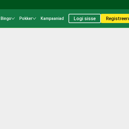
Logi sisse
Registreer
Bingo
Pokker
Kampaaniad