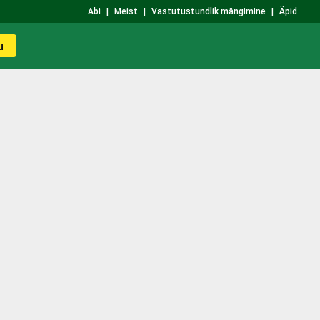
Abi
|
Meist
|
Vastutustundlik mängimine
|
Äpid
u